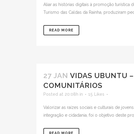
Aliar as histórias digitais à promoção turísti
Turismo das Caldas da Rainha, produziram peq
READ MORE
27 JAN
VIDAS UBUNTU 
COMUNITÁRIOS
Posted at 20:08h
in
15
Likes
Valorizar as raízes sociais e culturais de jove
integração e cidadania, foi o objetivo deste p
READ MORE