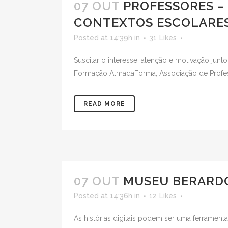
07 OUT
PROFESSORES –
CONTEXTOS ESCOLARE
Posted at 14:39h
in
31
Likes
Suscitar o interesse, atenção e motivação junt
Formação AlmadaForma, Associação de Profess
READ MORE
07 OUT
MUSEU BERARDO 
Posted at 14:36h
in
12
Likes
As histórias digitais podem ser uma ferrament