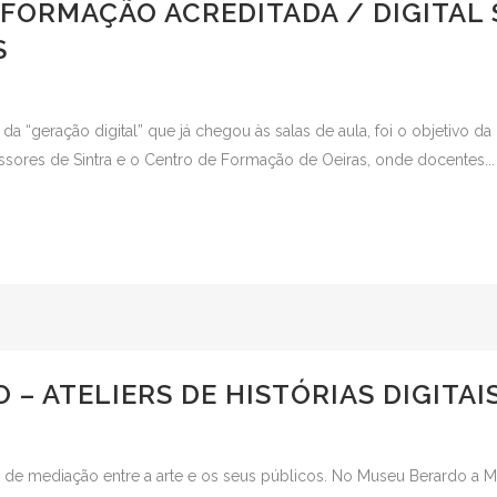
 FORMAÇÃO ACREDITADA / DIGITAL
S
o da “geração digital” que já chegou às salas de aula, foi o objetivo
ores de Sintra e o Centro de Formação de Oeiras, onde docentes...
– ATELIERS DE HISTÓRIAS DIGITAI
a de mediação entre a arte e os seus públicos. No Museu Berardo a Me