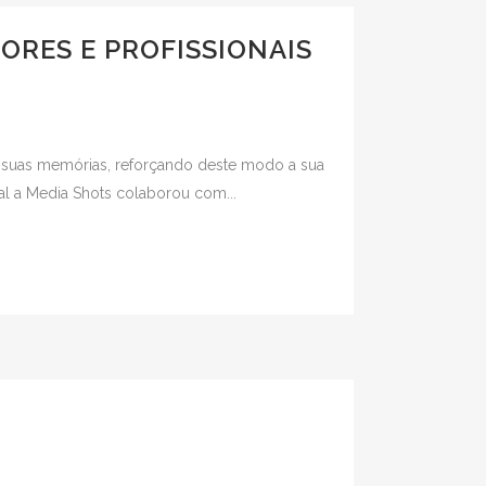
IORES E PROFISSIONAIS
as suas memórias, reforçando deste modo a sua
al a Media Shots colaborou com...