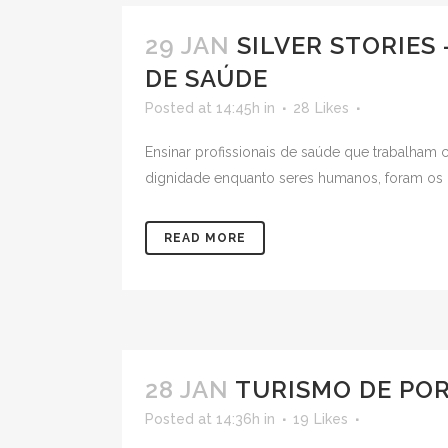
29 JAN
SILVER STORIES
DE SAÚDE
Posted at 14:45h
in
28
Likes
Ensinar profissionais de saúde que trabalham 
dignidade enquanto seres humanos, foram os ob
READ MORE
28 JAN
TURISMO DE POR
Posted at 14:36h
in
19
Likes