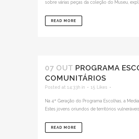
sobre várias peças da coleção do Museu, explor
READ MORE
07 OUT
PROGRAMA ESCO
COMUNITÁRIOS
Posted at 14:33h
in
15
Likes
Na 4ª Geração do Programa Escolhas, a Media S
Estes jovens oriundos de territórios vulneráve
READ MORE