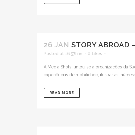
26 JAN
STORY ABROAD 
Posted at 16:57h
in
0
Likes
A Media Shots juntou-se a organizações da Suécia
experiências de mobilidade, ilustrar as inúmer
READ MORE