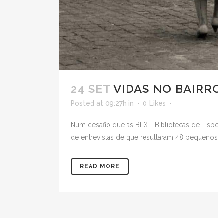
24 SET
VIDAS NO BAIRRO
Posted at 09:27h
in
0
Likes
Num desafio que as BLX - Bibliotecas de Lisbo
de entrevistas de que resultaram 48 pequenos f
READ MORE