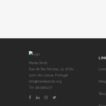
LIN
Media Shots
Rua de São Nicolau, 13, 5ºDto
Live
1100-161 Lisboa, Portugal
info@mediashots.org
Neig
Tm: 962981277
Stor