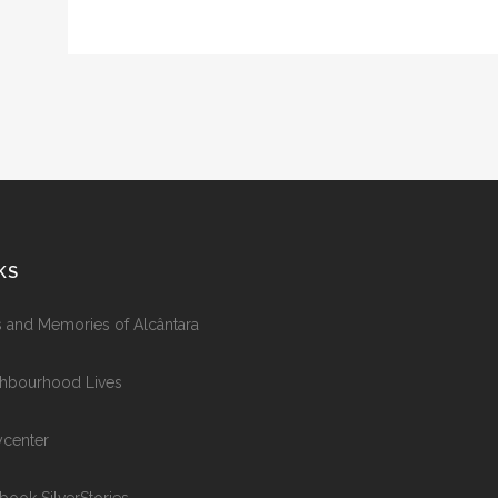
KS
s and Memories of Alcântara
hbourhood Lives
ycenter