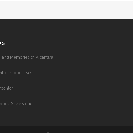
KS
s and Memories of Alcântara
hbourhood Lives
ycenter
book SilverStories