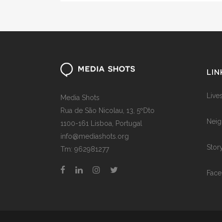
LIN
Live
Media Shots
Rua de São Nicolau, 13, 5ºDto
Neig
1100-161 Lisboa, Portugal
info@mediashots.org
Stor
Tm: 962981277
Face