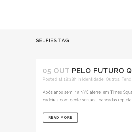
SELFIES TAG
05 OUT
PELO FUTURO Q
Posted at 18:28h
in
Identidade
,
Outros
,
Tend
Após anos sem ir a NYC aterrei em Times Squar
cadeiras com gente sentada, bancadas repletas, 
READ MORE