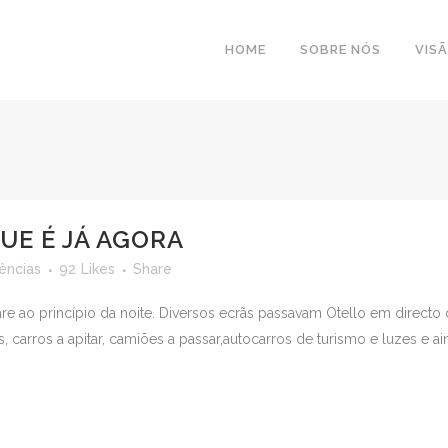
HOME
SOBRE NÓS
VIS
UE É JÁ AGORA
ências
92
Likes
Share
e ao princípio da noite. Diversos ecrãs passavam Otello em directo d
carros a apitar, camiões a passar,autocarros de turismo e luzes e ain