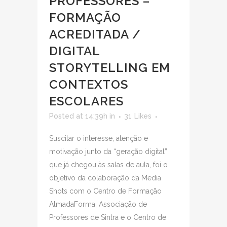
PROFESSORES –
FORMAÇÃO
ACREDITADA /
DIGITAL
STORYTELLING EM
CONTEXTOS
ESCOLARES
Posted at 14:39h
in
31
Likes
Suscitar o interesse, atenção e
motivação junto da “geração digital”
que já chegou às salas de aula, foi o
objetivo da colaboração da Media
Shots com o Centro de Formação
AlmadaForma, Associação de
Professores de Sintra e o Centro de