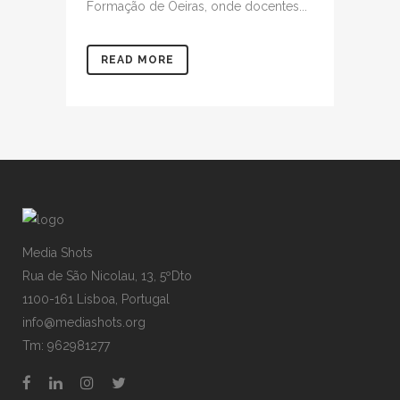
Formação de Oeiras, onde docentes...
READ MORE
Media Shots
Rua de São Nicolau, 13, 5ºDto
1100-161 Lisboa, Portugal
info@mediashots.org
Tm: 962981277