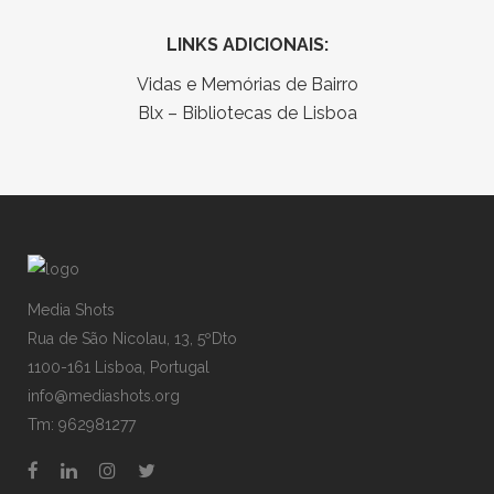
LINKS ADICIONAIS:
Vidas e Memórias de Bairro
Blx – Bibliotecas de Lisboa
Media Shots
Rua de São Nicolau, 13, 5ºDto
1100-161 Lisboa, Portugal
info@mediashots.org
Tm: 962981277